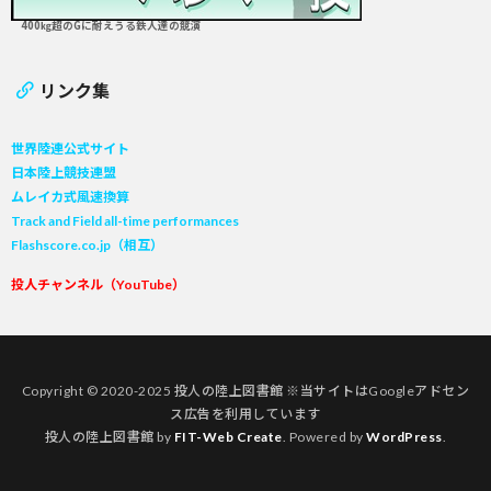
400㎏超のGに耐えうる鉄人達の競演
リンク集
世界陸連公式サイト
日本陸上競技連盟
ムレイカ式風速換算
Track and Field all-time performances
Flashscore.co.jp（相互）
投人チャンネル（YouTube）
Copyright © 2020-2025 投人の陸上図書館 ※当サイトはGoogleアドセン
ス広告を利用しています
投人の陸上図書館 by
FIT-Web Create
. Powered by
WordPress
.