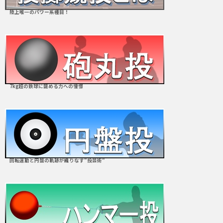
陸上唯一のパワー系種目！
7kg超の鉄球に籠める力への憧憬
回転運動と円盤の軌跡が織りなす"投芸術"