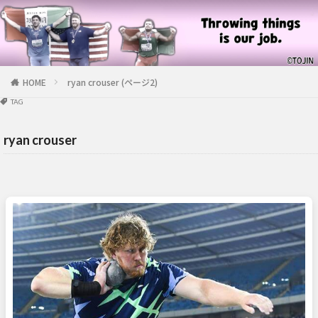
HOME
ryan crouser (ページ2)
TAG
ryan crouser