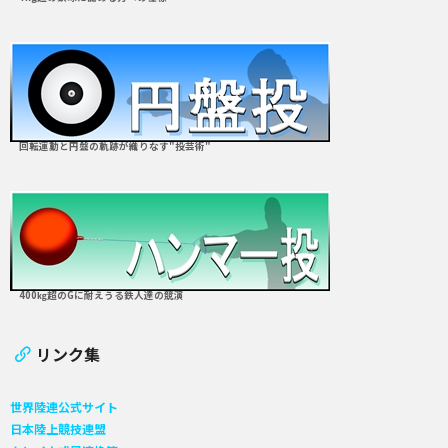
回転運動と円盤の軌跡が織りなす"投芸術"
400㎏超のGに耐えうる鉄人達の競演
リンク集
世界陸連公式サイト
日本陸上競技連盟