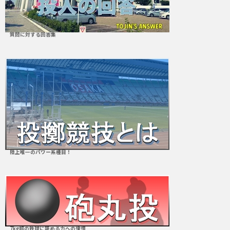
質問に対する回答集
陸上唯一のパワー系種目！
7kg超の鉄球に籠める力への憧憬