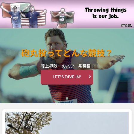
砲丸投ってどんな競技？
陸上界随一のパワー系種目！
LET'S DIVE IN!