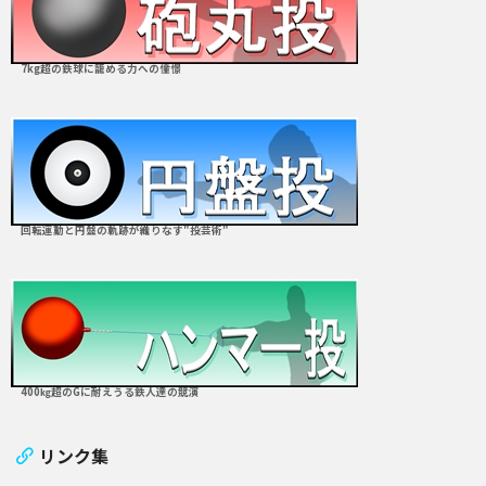
7kg超の鉄球に籠める力への憧憬
回転運動と円盤の軌跡が織りなす"投芸術"
400㎏超のGに耐えうる鉄人達の競演
リンク集