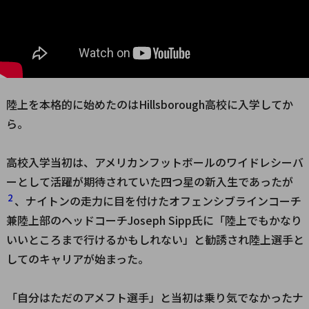
材
2
勝負
の五
輪選
考会
3
陸上を本格的に始めたのはHillsborough高校に入学してか
17
ら。
歳で
の初
五輪
高校入学当初は、アメリカンフットボールのワイドレシーバ
4
ーとして活躍が期待されていた四つ星の新入生であったが
エピ
2
、ナイトンの走力に目を付けたオフェンシブラインコーチ
ソー
ド
兼陸上部のヘッドコーチJoseph Sipp氏に「陸上でもかなり
いいところまで行けるかもしれない」と勧誘され陸上選手と
してのキャリアが始まった。
「自分はただのアメフト選手」と当初は乗り気でなかったナ