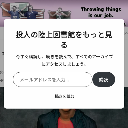
投人の陸上図書館をもっと見
HOME
短距離
エリヨン・ナイトンはコーチとの出会いで陸上の道へ【1
る
エリヨン・ナイトンはコーチとの出会いで陸上の道へ
今すぐ購読し、続きを読んで、すべてのアーカイブ
【100m/200m】
にアクセスしましょう。
メールアドレスを入力...
2022-02-26
2022-05-02
短距離
,
選手名鑑
購読
100m
,
200m
,
erriyon knighton
0件
続きを読む