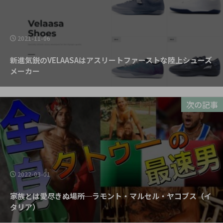
2021-11-06
新進気鋭のVELAASAはアスリートファーストな陸上シューズ
メーカー
次の記事
2022-03-01
家族とは愛尽きぬ場所─ラモント・マルセル・ヤコブス（イ
タリア）