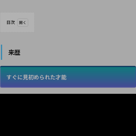
目次
1
来歴
1.1
来歴
すぐ
に見
初め
られ
た才
すぐに見初められた才能
能
1.2
ジュ
ニア
時代
のボ
ルト
を超
えた
超逸