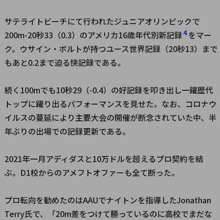
サテライトビーチにて行われたジュニアオリンピックで
4
200m-20秒33（0.3）のアメリカ16歳年代別新記録
をマー
ク。ウサイン・ボルトが持つユース世界記録（20秒13）まで
もあと0.2まで迫る快記録である。
続く100mでも10秒29（-0.4）の好記録を叩き出し一躍歴代
トップに躍り出るパフォーマンスを見せた。なお、コロナウ
イルスの蔓延により主要大会の開催が断念されていた中、半
年ぶりの出場での記録更新である。
2021年一月アディダスと10万ドルを超えるプロ契約を結
ぶ。D1校からのアメフトオファーも全て断った。
プロ転向を勧めたのはAAUでナイトンを指導したJonathan
Terry氏で、「20m差をつけて勝っているのに高校でまだな