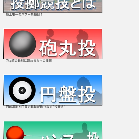
陸上唯一のパワー系種目！
7kg超の鉄球に籠める力への憧憬
回転運動と円盤の軌跡が織りなす"投芸術"