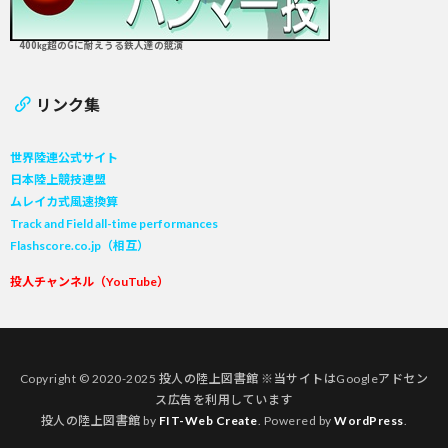
400㎏超のGに耐えうる鉄人達の競演
リンク集
世界陸連公式サイト
日本陸上競技連盟
ムレイカ式風速換算
Track and Field all-time performances
Flashscore.co.jp（相互）
投人チャンネル（YouTube）
Copyright © 2020-2025 投人の陸上図書館 ※当サイトはGoogleアドセン
ス広告を利用しています
投人の陸上図書館 by
FIT-Web Create
. Powered by
WordPress
.