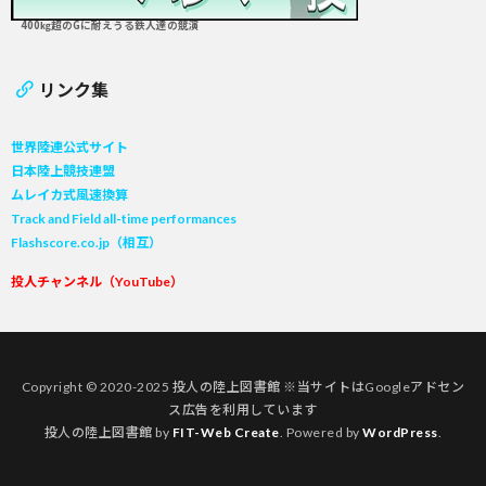
400㎏超のGに耐えうる鉄人達の競演
リンク集
世界陸連公式サイト
日本陸上競技連盟
ムレイカ式風速換算
Track and Field all-time performances
Flashscore.co.jp（相互）
投人チャンネル（YouTube）
Copyright © 2020-2025 投人の陸上図書館 ※当サイトはGoogleアドセン
ス広告を利用しています
投人の陸上図書館 by
FIT-Web Create
. Powered by
WordPress
.