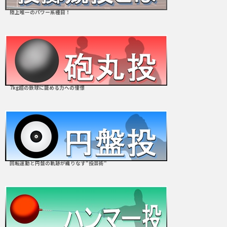
陸上唯一のパワー系種目！
7kg超の鉄球に籠める力への憧憬
回転運動と円盤の軌跡が織りなす"投芸術"