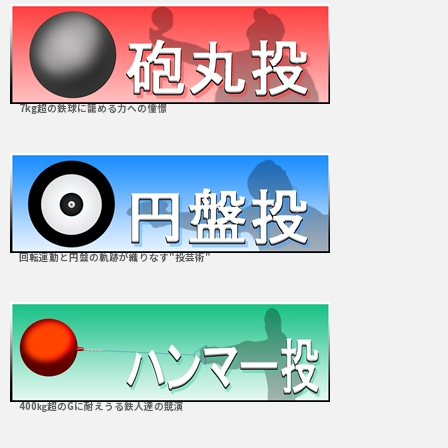
7kg超の鉄球に籠める力への憧憬
回転運動と円盤の軌跡が織りなす"投芸術"
400㎏超のGに耐えうる鉄人達の競演