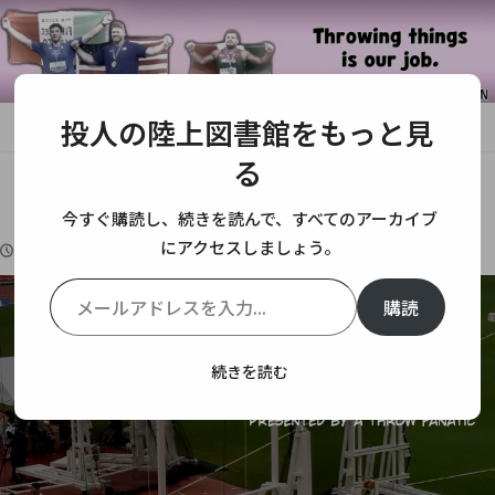
投人の陸上図書館をもっと見
HOME
砲丸投
【雑記】近年の砲丸投げアメリカ勢
る
【雑記】近年の砲丸投げアメリカ勢
今すぐ購読し、続きを読んで、すべてのアーカイブ
にアクセスしましょう。
2024-01-25
2024-01-25
砲丸投
2件
メールアドレスを入力...
購読
続きを読む