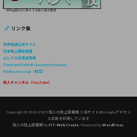
400㎏超のGに耐えうる鉄人達の競演
リンク集
世界陸連公式サイト
日本陸上競技連盟
ムレイカ式風速換算
Track and Field all-time performances
Flashscore.co.jp（相互）
投人チャンネル（YouTube）
Copyright © 2020-2025 投人の陸上図書館 ※当サイトはGoogleアドセン
ス広告を利用しています
投人の陸上図書館 by
FIT-Web Create
. Powered by
WordPress
.