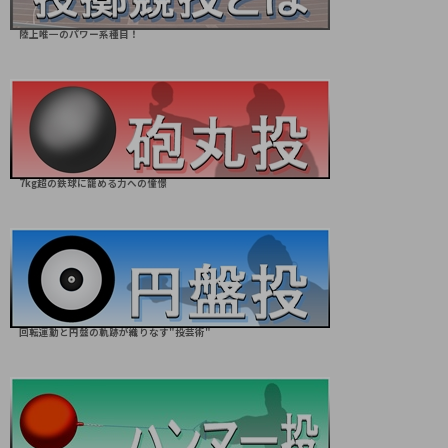
陸上唯一のパワー系種目！
7kg超の鉄球に籠める力への憧憬
回転運動と円盤の軌跡が織りなす"投芸術"