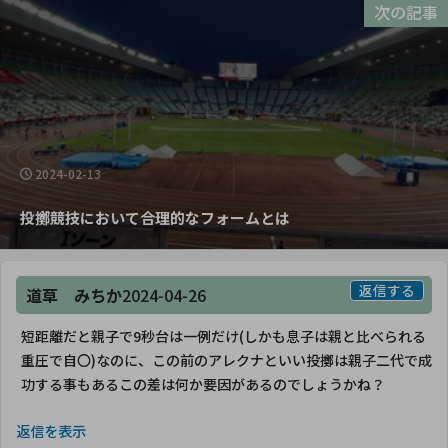
次の記事
2024-02-13
投擲競技において合理的なフォームとは
返信する
道草 みちか
2024-04-26
短距離だと親子で9秒台は一例だけ(しかも息子は親と比べられる
重圧で自〇)なのに、この前のアレクナといい投擲は親子二代で成
功する事もあるこの差は何か要因があるのでしょうかね？
返信を表示