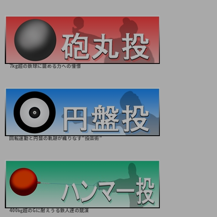
7kg超の鉄球に籠める力への憧憬
回転運動と円盤の軌跡が織りなす"投芸術"
400㎏超のGに耐えうる鉄人達の競演