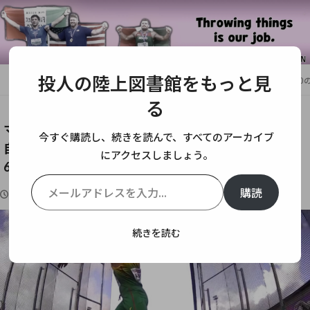
投人の陸上図書館をもっと見
HOME
円盤投
マイコラスの兄、マルティナス・アレクナが64m00
る
マイコラスの兄、マルティナス・アレクナが64m00の
今すぐ購読し、続きを読んで、すべてのアーカイブ
自己新で東京銀のS.ペテションを破る！スタールも
にアクセスしましょう。
69m01の今季ベスト
メールアドレスを入力...
購読
2023-05-19
2023-05-22
円盤投
martynas alekna
0件
続きを読む