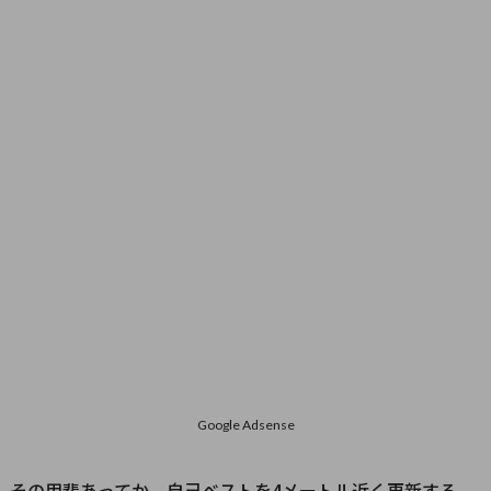
Google Adsense
その甲斐あってか、自己ベストを4メートル近く更新する